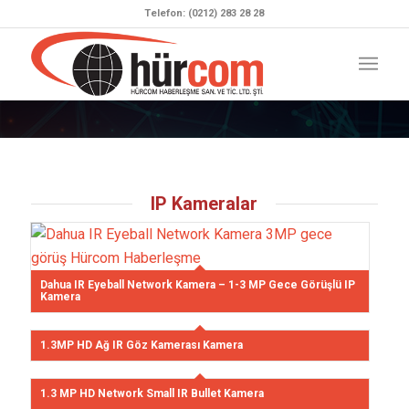
Telefon: (0212) 283 28 28
IP Kameralar
Dahua IR Eyeball Network Kamera – 1-3 MP Gece Görüşlü IP
Kamera
1.3MP HD Ağ IR Göz Kamerası Kamera
1.3 MP HD Network Small IR Bullet Kamera