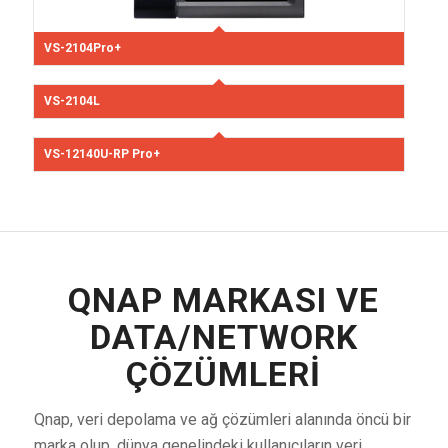
VS-2104Pro+
VS-2104L
VS-12140U-RP Pro+
QNAP MARKASI VE
DATA/NETWORK
ÇÖZÜMLERI
Qnap, veri depolama ve ağ çözümleri alanında öncü bir
marka olup, dünya genelindeki kullanıcıların veri