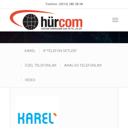
Telefon: (0212) 283 28 28
KAREL
IP TELEFON SETLERİ
ÖZEL TELEFONLAR
ANALOG TELEFONLAR
VİDEO