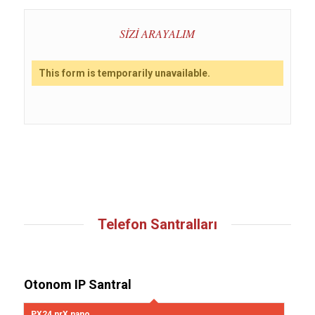
SİZİ ARAYALIM
This form is temporarily unavailable.
Telefon Santralları
Otonom IP Santral
PX24 nrX nano